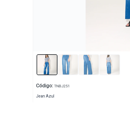
Código
:
TNBJ251
Jean Azul