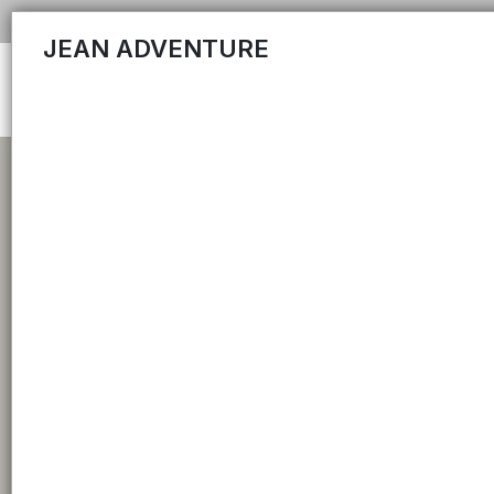
JEAN ADVENTURE