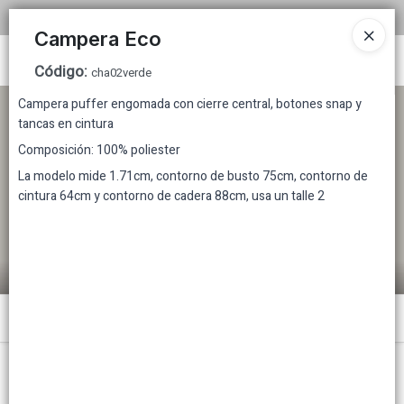
COMPRA MINIMA MAYORISTA $200.000
Campera Eco
Ingresar a la Tienda
Código
:
cha02verde
Campera puffer engomada con cierre central, botones snap y
CÓMO COMPRAR
tancas en cintura
Composición: 100% poliester
TABLA DE TALLES
La modelo mide 1.71cm, contorno de busto 75cm, contorno de
cintura 64cm y contorno de cadera 88cm, usa un talle 2
TIENDA MINORISTA
CONTACTO
Menú