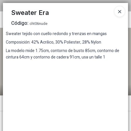
COMPRA MINIMA MAYORISTA $200.000
Sweater Era
Ingresar a la Tienda
Código
:
cht06nude
Sweater tejido con cuello redondo y trenzas en mangas
CÓMO COMPRAR
Composición: 42% Acrilico, 30% Poliester, 28% Nylon
TABLA DE TALLES
La modelo mide 1.75cm, contorno de busto 85cm, contorno de
cintura 64cm y contorno de cadera 91cm, usa un talle 1
TIENDA MINORISTA
CONTACTO
Menú