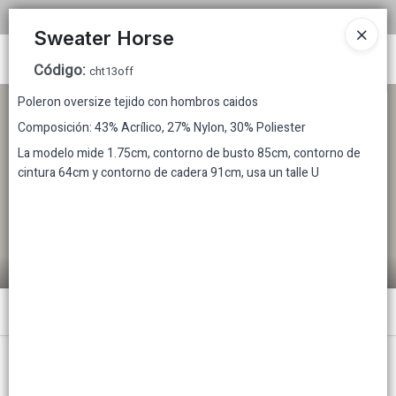
COMPRA MINIMA MAYORISTA $200.000
Sweater Horse
Ingresar a la Tienda
Código
:
cht13off
Poleron oversize tejido con hombros caidos
CÓMO COMPRAR
Composición: 43% Acrílico, 27% Nylon, 30% Poliester
TABLA DE TALLES
La modelo mide 1.75cm, contorno de busto 85cm, contorno de
cintura 64cm y contorno de cadera 91cm, usa un talle U
TIENDA MINORISTA
CONTACTO
Menú