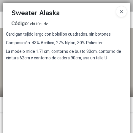
COMPRA MINIMA MAYORISTA $200.000
Sweater Alaska
Ingresar a la Tienda
Código
:
cht10nude
Cardigan tejido largo con bolsillos cuadrados, sin botones
CÓMO COMPRAR
Composición: 43% Acrílico, 27% Nylon, 30% Poliester
TABLA DE TALLES
La modelo mide 1.71cm, contorno de busto 80cm, contorno de
cintura 62cm y contorno de cadera 90cm, usa un talle U
TIENDA MINORISTA
CONTACTO
Menú