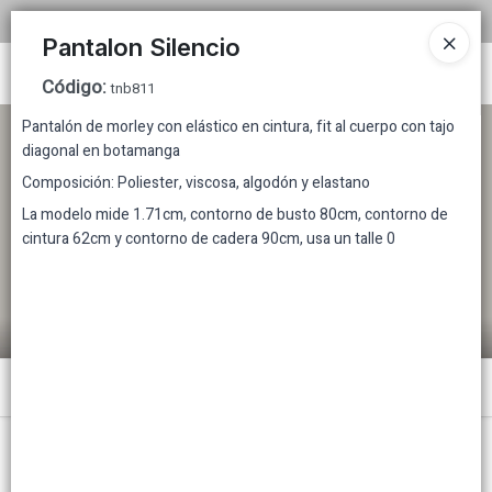
COMPRA MINIMA MAYORISTA $200.000
Pantalon Silencio
Ingresar a la Tienda
Código
:
tnb811
Pantalón de morley con elástico en cintura, fit al cuerpo con tajo
CÓMO COMPRAR
diagonal en botamanga
Composición: Poliester, viscosa, algodón y elastano
TABLA DE TALLES
La modelo mide 1.71cm, contorno de busto 80cm, contorno de
cintura 62cm y contorno de cadera 90cm, usa un talle 0
TIENDA MINORISTA
CONTACTO
Menú