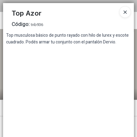
COMPRA MINIMA MAYORISTA $200.000
Top Azor
Ingresar a la Tienda
Código
:
tnb936
Top musculosa básico de punto rayado con hilo de lurex y escote
CÓMO COMPRAR
cuadrado. Podés armar tu conjunto con el pantalón Dervio.
TABLA DE TALLES
TIENDA MINORISTA
CONTACTO
Menú