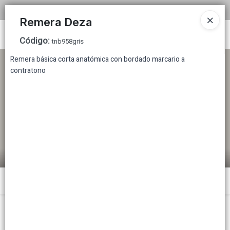
COMPRA MINIMA MAYORISTA $200.000
Remera Deza
Ingresar a la Tienda
Código
:
tnb958gris
Remera básica corta anatómica con bordado marcario a
CÓMO COMPRAR
contratono
TABLA DE TALLES
TIENDA MINORISTA
CONTACTO
Menú