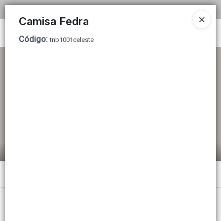
COMPRA MINIMA MAYORISTA $200.000
Camisa Fedra
Ingresar a la Tienda
Código
:
tnb1001celeste
CÓMO COMPRAR
TABLA DE TALLES
TIENDA MINORISTA
CONTACTO
Menú