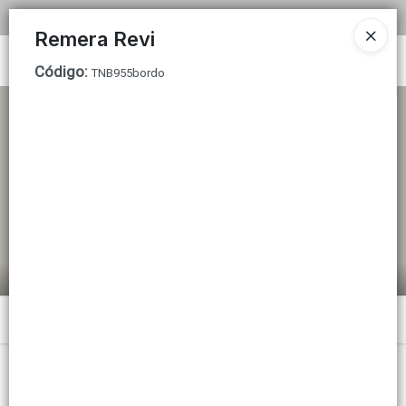
COMPRA MINIMA MAYORISTA $200.000
Remera Revi
Ingresar a la Tienda
Código
:
TNB955bordo
CÓMO COMPRAR
TABLA DE TALLES
TIENDA MINORISTA
CONTACTO
Menú